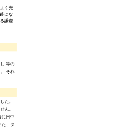
よく売
可能にな
じる謙虚
し 等の
。 それ
。
ました。
ません。
特に日中
また、タ