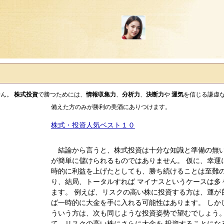
せん。
株式投資
で勝つためには、
情報収集力
、
分析力
、
決断力
や
運気
を信じる謙虚
備えた方のみが勝利の美酒にありつけます。
株式・投資人気ベスト１０
結論から言うと、株式投資は十分な知識と準備の無
が簡単に儲けられるものではありません。 仮に、幸運
時的に利益を上げたとしても、勝ち続けることは至難
り、結局、トータルすれば マイナスというケースは多
ます。 例えば、リスクの高い株に投資する方は、運が
ば一時的に大金を手に入れる可能性はあります。 しか
ういう方は、次も同じような投資姿勢で望むでしょう
て、リスクの高い株にさらに大金を 投資することにな