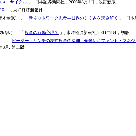
ネス・サイクル
」, 日本証券新聞社，2000年6月1日，改訂新版．
夏号
」, 東洋経済新報社．
青木薫訳），「
新ネットワーク思考―世界のしくみを読み解く
」, 日
俊郎訳），「
投資の行動心理学
」, 東洋経済新報社,2003年8月，初版.
），「
ピーター・リンチの株式投資の法則―全米No.1ファンド・マネジ
3月, 第11版.