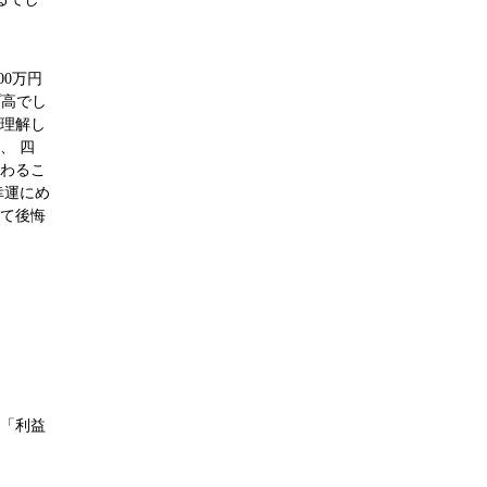
。
00万円
プ高でし
は理解し
、 四
終わるこ
幸運にめ
して後悔
 「利益