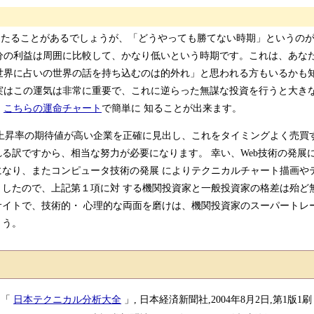
たることがあるでしょうが、「どうやっても勝てない時期」というの
分の利益は周囲に比較して、かなり低いという時期です。これは、あな
世界に占いの世界の話を持ち込むのは的外れ」と思われる方もいるかも
実はこの運気は非常に重要で、これに逆らった無謀な投資を行うと大き
、
こちらの運命チャート
で簡単に 知ることが出来ます。
上昇率の期待値が高い企業を正確に見出し、これをタイミングよく売買す
る訳ですから、相当な努力が必要になります。 幸い、Web技術の発展
なり、またコンピュータ技術の発展 によりテクニカルチャート描画や
したので、上記第１項に対 する機関投資家と一般投資家の格差は殆ど
イトで、技術的・ 心理的な両面を磨けは、機関投資家のスーパートレ
しょう。
 「
日本テクニカル分析大全
」, 日本経済新聞社,2004年8月2日,第1版1