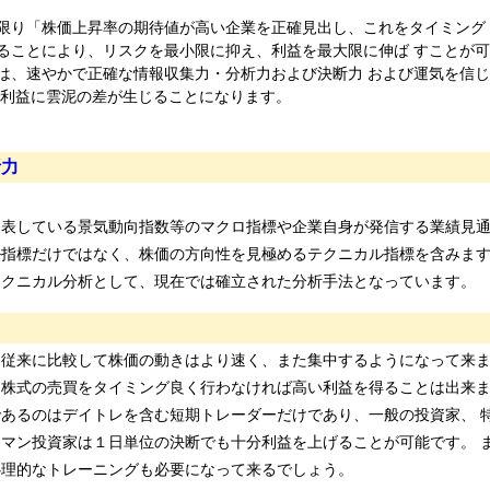
り「株価上昇率の期待値が高い企業を正確見出し、これをタイミング 
ることにより、リスクを最小限に抑え、利益を最大限に伸ば すことが
は、速やかで正確な情報収集力・分析力および決断力 および運気を信
で利益に雲泥の差が生じることになります。
析力
表している景気動向指数等のマクロ指標や企業自身が発信する業績見通
指標だけではなく、株価の方向性を見極めるテクニカル指標を含みます
テクニカル分析として、現在では確立された分析手法となっています
従来に比較して株価の動きはより速く、また集中するようになって来
た株式の売買をタイミング良く行わなければ高い利益を得ることは出来
あるのはデイトレを含む短期トレーダーだけであり、一般の投資家、 
マン投資家は１日単位の決断でも十分利益を上げることが可能です。 
心理的なトレーニングも必要になって来るでしょう。