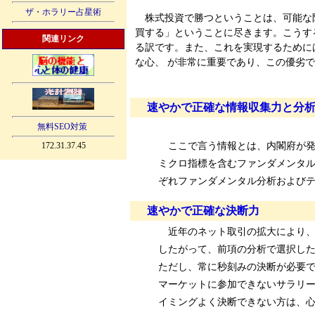
ザ・ホラリー占星術
株式投資で勝つということは、可能な限
買する」ということに尽きます。こうす
関連リンク
る訳です。また、これを実現するために
な心、 が非常に重要であり、この優劣
速やかで正確な情報収集力と分
無料SEO対策
ここで言う情報とは、内閣府が発
172.31.37.45
ミクロ指標を含むファンダメンタル
ぞれファンダメンタル分析および
速やかで正確な決断力
近年のネット取引の拡大により、
したがって、前項の分析で選択し
ただし、常に秒刻みの決断が必要で
マーケットに参加できないサラリー
イミングよく決断できない方は、