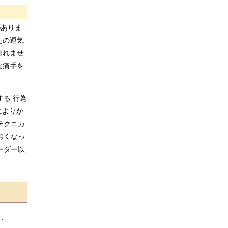
がありま
たの運気
知れませ
な痛手を
る 行為
によりか
テクニカ
無くなっ
ーダー以
刷．