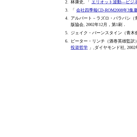
林康史, 「
エリオット波動―ビジ
「
会社四季報CD-ROM2008年3集
アルバート－ラズロ・バラバシ（
版協会, 2002年12月，第1刷．
ジェイク・バーンスタイン（青木
ピーター・リンチ（酒巻英雄監訳
投資哲学
」,ダイヤモンド社, 2002年