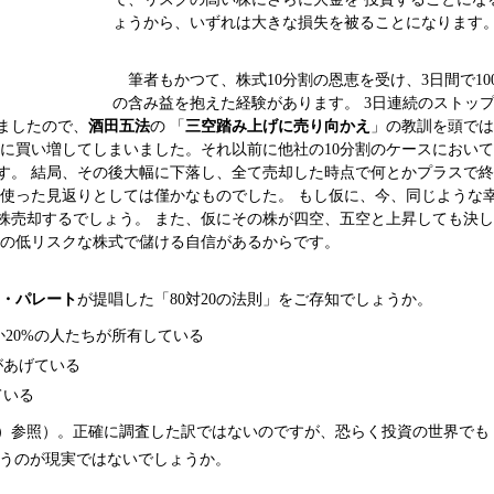
ょうから、いずれは大きな損失を被ることになります
筆者もかつて、株式10分割の恩恵を受け、3日間で10
の含み益を抱えた経験があります。 3日連続のストッ
ましたので、
酒田五法
の 「
三空踏み上げに売り向かえ
」の教訓を頭で
に買い増してしまいました。それ以前に他社の10分割のケースにおいて
す。 結局、その後大幅に下落し、全て売却した時点で何とかプラスで
を使った見返りとしては僅かなものでした。 もし仮に、今、同じような
株売却するでしょう。 また、仮にその株が四空、五空と上昇しても決
他の低リスクな株式で儲ける自信があるからです。
ド・パレート
が提唱した「80対20の法則」をご存知でしょうか。
か20%の人たちが所有している
があげている
ている
）参照）。正確に調査した訳ではないのですが、恐らく投資の世界でも
というのが現実ではないでしょうか。