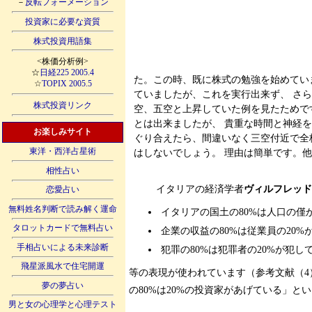
－
反転フォーメーション
投資家に必要な資質
株式投資用語集
<株価分析例>
☆
日経225 2005.4
た。この時、既に株式の勉強を始めてい
☆
TOPIX 2005.5
ていましたが、これを実行出来ず、 さら
株式投資リンク
空、五空と上昇していた例を見たためで
とは出来ましたが、 貴重な時間と神経
お楽しみサイト
ぐり合えたら、間違いなく三空付近で全
はしないでしょう。 理由は簡単です。
東洋・西洋占星術
相性占い
イタリアの経済学者
ヴィルフレッ
恋愛占い
無料姓名判断で読み解く運命
イタリアの国土の80%は人口の僅
タロットカードで無料占い
企業の収益の80%は従業員の20%
手相占いによる未来診断
犯罪の80%は犯罪者の20%が犯し
飛星派風水で住宅開運
等の表現が使われています（参考文献（4
夢の夢占い
の80%は20%の投資家があげている」
男と女の心理学と心理テスト