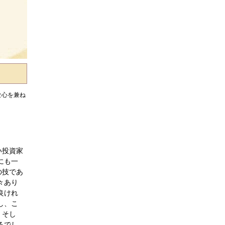
な心を兼ね
い投資家
にも一
の技であ
々あり
良けれ
し、こ
。そし
るでし