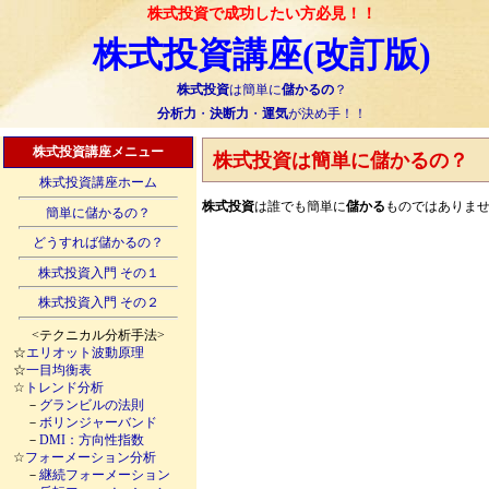
株式投資で成功したい方必見！！
株式投資講座(改訂版)
株式投資
は簡単に
儲かるの
？
分析力
・
決断力
・
運気
が決め手！！
株式投資講座メニュー
株式投資
は簡単に
儲かるの
？
株式投資講座ホーム
株式投資
は誰でも簡単に
儲かる
ものではありま
簡単に儲かるの？
どうすれば儲かるの？
株式投資入門 その１
株式投資入門 その２
<テクニカル分析手法>
☆
エリオット波動原理
☆
一目均衡表
☆
トレンド分析
－
グランビルの法則
－
ボリンジャーバンド
－
DMI：方向性指数
☆
フォーメーション分析
－
継続フォーメーション