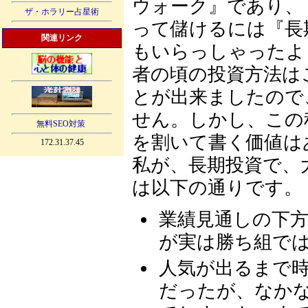
ウォーク』であり、 予測することは不可能である。した
ザ・ホラリー占星術
って儲けるには『長
関連リンク
もいらっしゃったように記
者の頃の投資方法は
とが出来ましたので、 この方法を否定するつもりは
せん。しかし、この
無料SEO対策
を割いて書く価値は
172.31.37.45
私が、長期投資で、
は以下の通りです。
業績見通しの下
が実は勝ち組で
人気が出るまで時
だったが、なかなか