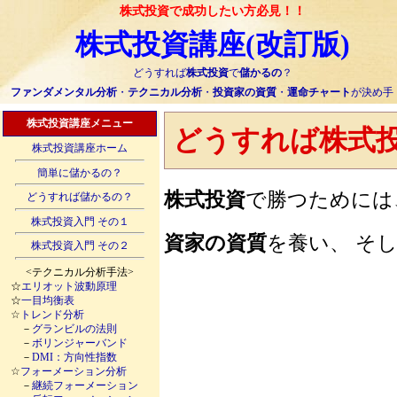
株式投資で成功したい方必見！！
株式投資講座(改訂版)
どうすれば
株式投資
で
儲かるの
？
ファンダメンタル分析
・
テクニカル分析
・
投資家の資質
・
運命チャート
が決め手
株式投資講座メニュー
どうすれば
株式
株式投資講座ホーム
簡単に儲かるの？
株式投資
で勝つために
どうすれば儲かるの？
株式投資入門 その１
資家の資質
を養い、 そ
株式投資入門 その２
<テクニカル分析手法>
☆
エリオット波動原理
☆
一目均衡表
☆
トレンド分析
－
グランビルの法則
－
ボリンジャーバンド
－
DMI：方向性指数
☆
フォーメーション分析
－
継続フォーメーション