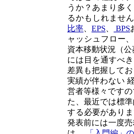
うか？あまり多くの
るかもしれません
比率
、
EPS
、
BPS
ャッシュフロー、発行株数
資本移動状況（公
には目を通すべきでしょう。 また
差異も把握してお
実績が伴わない 経営者や、目標は控え目だが実績はいい経
営者等様々ですの
た、最近では標準
する必要があります。 4半期業績に不安があ
発表前には一度売却
は、
「入門編」