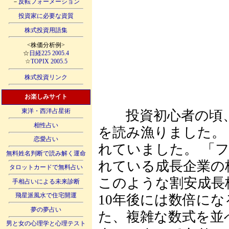
－
反転フォーメーション
投資家に必要な資質
株式投資用語集
<株価分析例>
☆
日経225 2005.4
☆
TOPIX 2005.5
株式投資リンク
お楽しみサイト
投資初心者の頃、
東洋・西洋占星術
相性占い
を読み漁りました。 その殆どの書籍で「長期投資」が推奨
恋愛占い
れていました。 「ファンダメンタルズが良く、安く放置さ
無料姓名判断で読み解く運命
れている成長企業の
タロットカードで無料占い
このような割安成長
手相占いによる未来診断
10年後には数倍になる可能性が
飛星派風水で住宅開運
夢の夢占い
た、複雑な数式を並
男と女の心理学と心理テスト