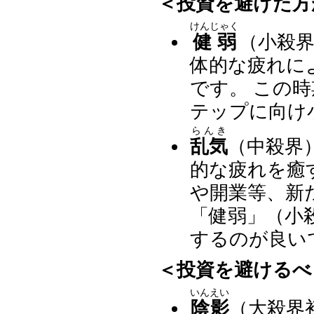
＜投資を避けた方
けんじゃく
健弱
（小殺
体的な疲れに
です。 この
テップに向け
らんき
乱気
（中殺界
的な疲れを癒
や開業等、新
「健弱」（小
するのが良い
＜投資を避けるべ
いんえい
陰影
（大殺界