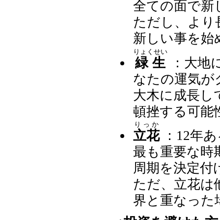
全ての面で新
ただし、より
新しい事を始
りょくせい
緑生
：大地
なたの運気が
大木に成長し
頓挫する可能
りっか
立花
：12年
最も重要な時
周期を決定付
ただ、立花は
界と重なった