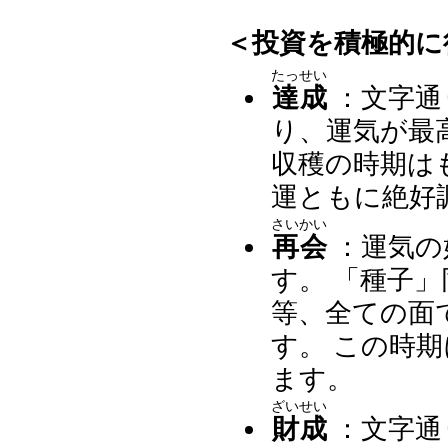
＜投資を積極的に
たっせい
達成
：文字通
り、運気が最
収穫の時期は
運ともに絶好
さいかい
再会
：運気の
す。 「種子
等、全ての面
す。 この時
ます。
ざいせい
財成
：文字通